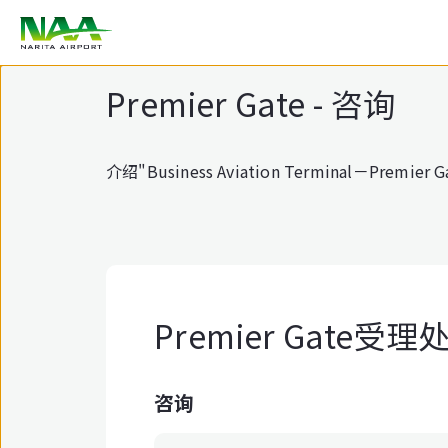
正
文
Premier Gate - 咨询
介绍"Business Aviation Terminal－Premi
Premier Gate受理
咨询