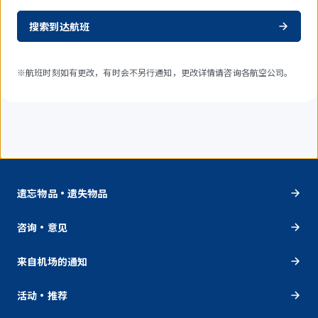
搜索到达航班
※航班时刻如有更改，有时会不另行通知，更改详情请咨询各航空公司。
遗忘物品・遗失物品
咨询・意见
来自机场的通知
活动・推荐