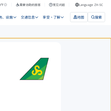
9°F
需要协助的旅客
常见问题
Language: ZH-SC
务、设施
交通信息
享受・了解
地图
搜索