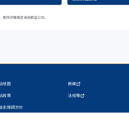
，更改详情请咨询各航空公司。
站地图
新闻
站政策
法规等
络无障碍方针
私权保护政策