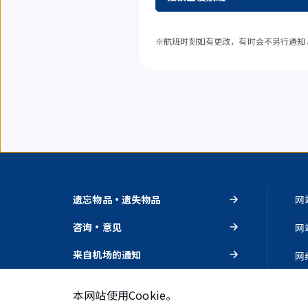
※航班时刻如有更改，有时会不另行通知
遗忘物品・遗失物品
网
咨询・意见
网
来自机场的通知
网
活动・推荐
隐
本网站使用Cookie。