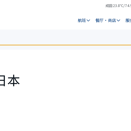
成田
23.8℃/74.
气
天
温
气
航班
餐厅・商店
服
日本