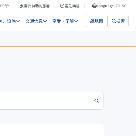
9°F
需要协助的旅客
常见问题
Language: ZH-SC
务、设施
交通信息
享受・了解
地图
搜索