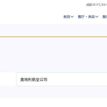
成田
30.5℃/86.
气
天
温
气
航班
餐厅・商店
服