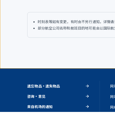
时刻表等如有变更，有时会不另行通知，详情请
部分航空公司名称和航班目的地可能会以国际航空
遗忘物品・遗失物品
网
咨询・意见
网
来自机场的通知
网