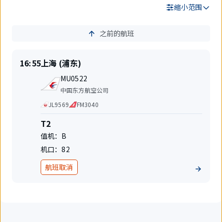
缩小范围
之前的航班
搜
索
结
准
目
16:55
上海 (浦东)
果
时
的
航
起
地
MU0522
班
飞
航
中国东方航空公司
号
空
代
JL9569
FM3040
公
码
司
共
航
T2
享
站
值机：
B
航
楼
班
机口：
82
航班取消
地
位