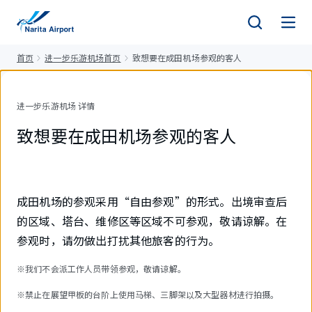
正
文
首页
进一步乐游机场首页
致想要在成田机场参观的客人
进一步乐游机场 详情
致想要在成田机场参观的客人
成田机场的参观采用“自由参观”的形式。出境审查后
的区域、塔台、维修区等区域不可参观，敬请谅解。在
参观时，请勿做出打扰其他旅客的行为。
※我们不会派工作人员带领参观，敬请谅解。
※禁止在展望甲板的台阶上使用马梯、三脚架以及大型器材进行拍摄。