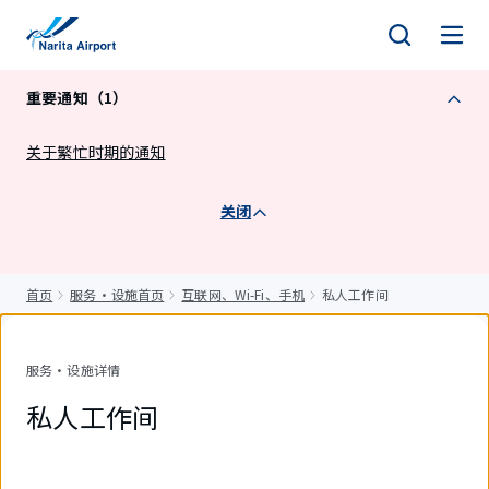
正
文
重要通知（1）
关于繁忙时期的通知
关闭
首页
服务・设施首页
互联网、Wi-Fi、手机
私人工作间
服务・设施详情
私人工作间