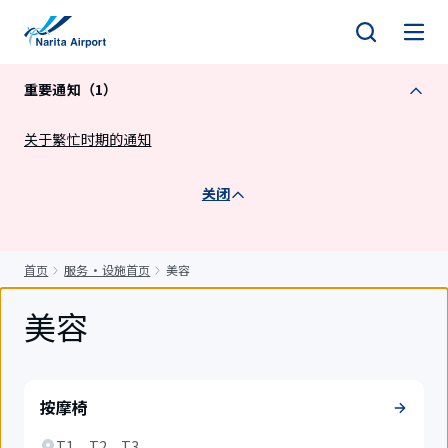
正
文
重要通知（1）
关于繁忙时期的通知
关闭
首页
服务・设施首页
美容
美容
按摩椅
T1、T2、T3