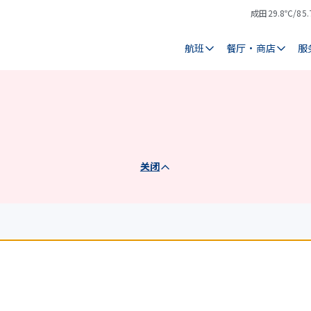
成田
29.8℃/85.
气
天
温
气
航班
餐厅・商店
服
关闭