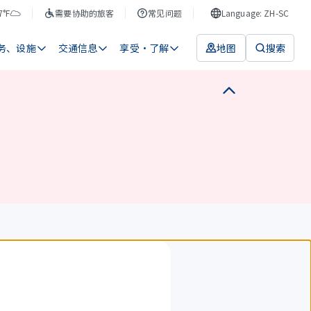
7°F
需要协助的旅客
常见问题
Language: ZH-SC
务、设施
交通信息
享受・了解
地图
搜索