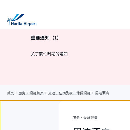
正
文
重要通知（1）
关于繁忙时期的通知
首页
服务・设施首页
交通、住宿列表、休闲设施
周边酒店
服务・设施详情