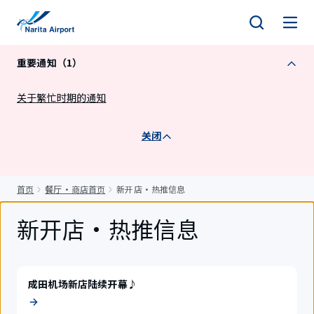
正
文
重要通知（1）
关于繁忙时期的通知
关闭
首页
餐厅・商店首页
新开店・热推信息
新开店・热推信息
成田机场新店陆续开幕♪