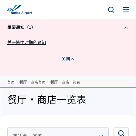
正
文
重要通知（1）
关于繁忙时期的通知
关闭
首页
餐厅・商店首页
餐厅・商店一览表
餐厅・商店一览表
航站楼、区域