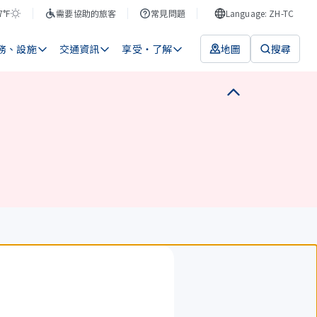
7°F
需要協助的旅客
常見問題
Language: ZH-TC
務、設施
交通資訊
享受・了解
地圖
搜尋