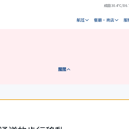
成田
30.4℃/86.
氣
天
溫
氣
航班
餐廳・商店
服
關閉