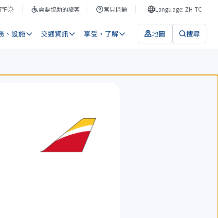
7°F
需要協助的旅客
常見問題
Language: ZH-TC
務、設施
交通資訊
享受・了解
地圖
搜尋