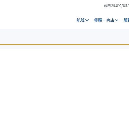
成田
29.8℃/85.
氣
天
溫
氣
航班
餐廳・商店
服