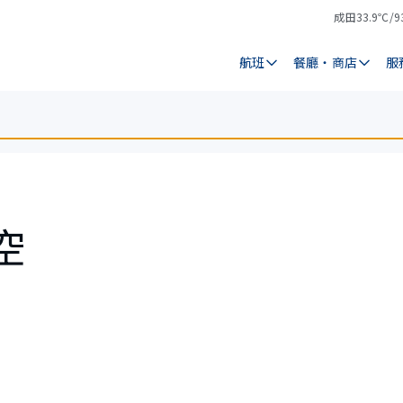
成田
33.9℃/9
氣
天
溫
氣
航班
餐廳・商店
服
航空