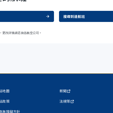
搜尋到達航班
，更改詳情請谘詢各航空公司。
站地圖
新聞
站政策
法規等
路無障礙方針