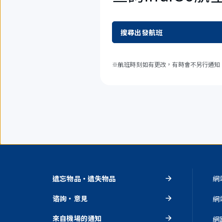
搜尋出發航班
※航班時刻如有更改，有時會不另行通知
遺忘物品・遺失物品
網
谘詢・意見
網
來自機場的通知
網