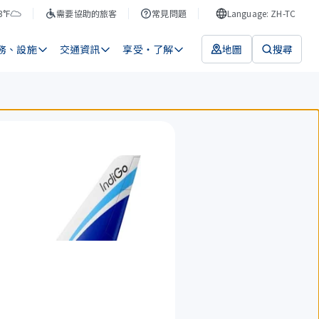
3°F
需要協助的旅客
常見問題
Language: ZH-TC
務、設施
交通資訊
享受・了解
地圖
搜尋