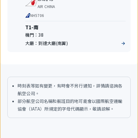
班
飛
航
AIR CHINA
號
空
代
NH5706
公
碼
司
共
航
T1-南
享
站
機門：
38
航
樓
班
大廳：
到達大廳(南翼)
時刻表等如有變更，有時會不另行通知，詳情請谘詢各
航空公司。
部分航空公司名稱和航班目的地可能會以國際航空運輸
協會（IATA）所規定的字母代碼顯示，敬請諒解。