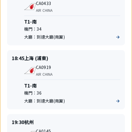
航
起
地
CA0433
班
飛
航
AIR CHINA
號
空
公
航
T1-南
司
站
機門：
34
樓
大廳：
到達大廳(南翼)
準
出
18:45
上海 (浦東)
時
發
航
起
地
CA0919
班
飛
航
AIR CHINA
號
空
公
航
T1-南
司
站
機門：
36
樓
大廳：
到達大廳(南翼)
準
出
19:30
杭州
時
發
航
起
地
CA0145