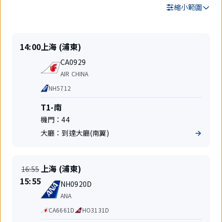
縮小範圍
搜
準
出
14:00
上海 (浦東)
尋
時
發
結
航
起
地
CA0929
果
班
飛
航
AIR CHINA
號
空
代
NH5712
公
碼
司
共
航
T1-南
享
站
機門：
44
航
樓
班
大廳：
到達大廳(南翼)
準
出
上海 (浦東)
16:55
時
發
時
15:55
航
起
地
NH0920D
間
班
飛
航
變
ANA
號
空
更
代
CA6661D
HO3131D
公
碼
司