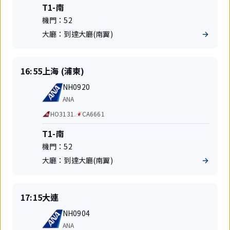
共
航
T1-南
享
站
機門：
52
航
樓
班
大廳：
到達大廳(南翼)
準
出
16:55
上海 (浦東)
時
發
航
起
地
NH0920
班
飛
航
ANA
號
空
代
HO3131
CA6661
公
碼
司
共
航
T1-南
享
站
機門：
52
航
樓
班
大廳：
到達大廳(南翼)
準
出
17:15
大連
時
發
航
起
地
NH0904
班
飛
航
ANA
號