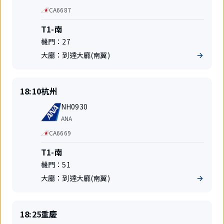
空
代
CA6687
公
碼
司
共
航
T1-南
享
站
機門：
27
航
樓
班
大廳：
到達大廳(南翼)
準
出
18:10
杭州
時
發
航
起
地
NH0930
班
飛
航
ANA
號
空
代
CA6669
公
碼
司
共
航
T1-南
享
站
機門：
51
航
樓
班
大廳：
到達大廳(南翼)
準
出
18:25
重慶
時
發