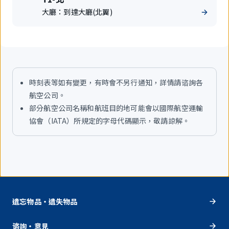
享
站
大廳：
到達大廳(北翼)
航
樓
班
時刻表等如有變更，有時會不另行通知，詳情請谘詢各
航空公司。
部分航空公司名稱和航班目的地可能會以國際航空運輸
協會（IATA）所規定的字母代碼顯示，敬請諒解。
遺忘物品・遺失物品
谘詢・意見