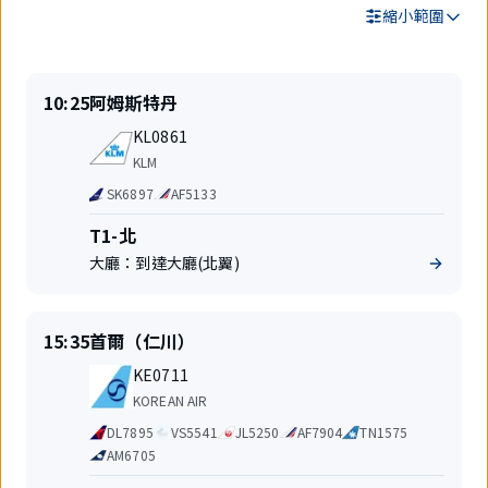
縮小範圍
搜
準
出
10:25
阿姆斯特丹
尋
時
發
結
航
起
地
KL0861
果
班
飛
航
KLM
號
空
代
SK6897
AF5133
公
碼
司
共
航
T1-北
享
站
大廳：
到達大廳(北翼)
航
樓
班
準
出
15:35
首爾（仁川）
時
發
航
起
地
KE0711
班
飛
航
KOREAN AIR
號
空
代
DL7895
VS5541
JL5250
AF7904
TN1575
公
碼
司
AM6705
共