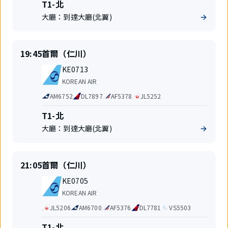
享
航
T1-北
航
站
大廳：
到達大廳(北翼)
班
樓
準
出
19:45
首爾（仁川）
時
發
航
起
地
KE0713
班
飛
航
KOREAN AIR
號
空
代
AM6752
DL7897
AF5378
JL5252
公
碼
司
共
航
T1-北
享
站
大廳：
到達大廳(北翼)
航
樓
班
準
出
21:05
首爾（仁川）
時
發
航
起
地
KE0705
班
飛
航
KOREAN AIR
號
空
代
JL5206
AM6700
AF5376
DL7781
VS5503
公
碼
司
共
航
T1-北