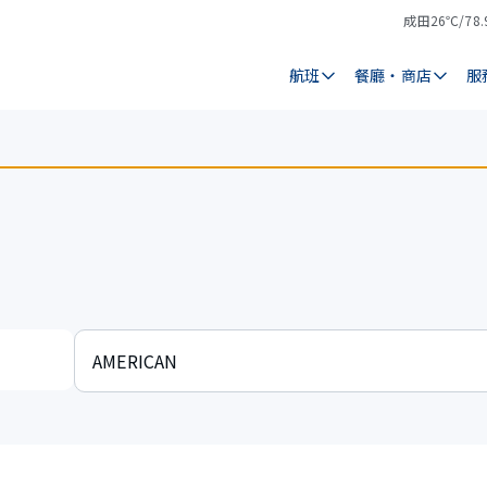
成田
26℃/78.
氣
天
溫
氣
航班
餐廳・商店
服