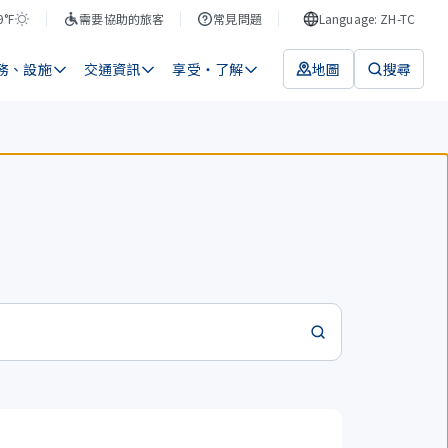
9°F
需要協助的旅客
常見問題
Language: ZH-TC
務、設施
交通資訊
享受・了解
地圖
搜尋