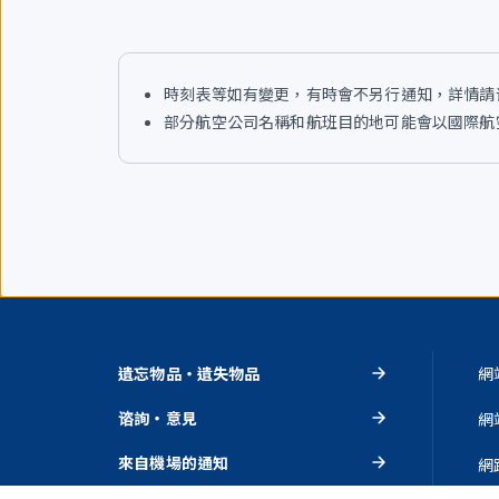
時刻表等如有變更，有時會不另行通知，詳情請
部分航空公司名稱和航班目的地可能會以國際航空
遺忘物品・遺失物品
網
谘詢・意見
網
來自機場的通知
網