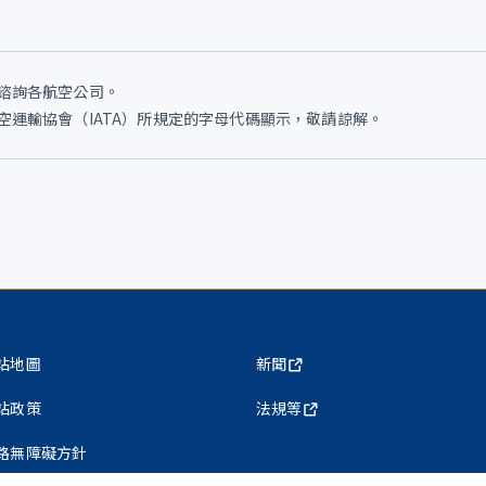
谘詢各航空公司。
運輸協會（IATA）所規定的字母代碼顯示，敬請諒解。
站地圖
新聞
站政策
法規等
路無障礙方針