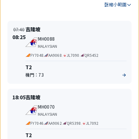
縮小範圍
搜
準
出
吉隆坡
07:40
尋
時
發
時
08:25
結
航
起
地
MH0088
間
果
班
飛
航
變
MALAYSIAN
號
空
更
代
FY7048
AA9068
JL7090
QR5452
公
碼
司
共
航
T2
享
站
機門：
73
航
樓
班
準
出
18:05
吉隆坡
時
發
航
起
地
MH0070
班
飛
航
MALAYSIAN
號
空
代
FY7046
AA9062
QR5398
JL7092
公
碼
司
共
航
T2