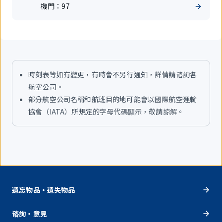
享
站
機門：
97
航
樓
班
時刻表等如有變更，有時會不另行通知，詳情請谘詢各
航空公司。
部分航空公司名稱和航班目的地可能會以國際航空運輸
協會（IATA）所規定的字母代碼顯示，敬請諒解。
遺忘物品・遺失物品
谘詢・意見