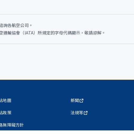
谘詢各航空公司。
運輸協會（IATA）所規定的字母代碼顯示，敬請諒解。
站地圖
新聞
站政策
法規等
路無障礙方針