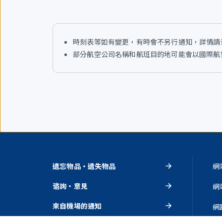
時刻表等如有變更，有時會不另行通知，詳情請
部分航空公司名稱和航班目的地可能會以國際航空
遺忘物品・遺失物品
網
谘詢・意見
網
來自機場的通知
網