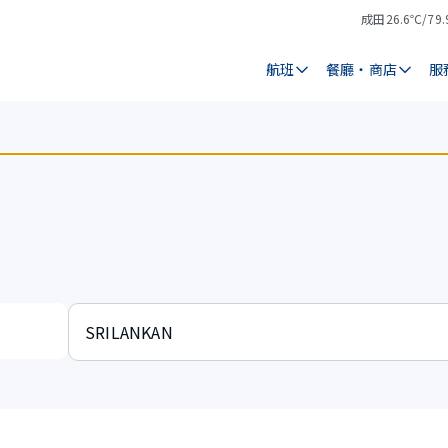
成田
26.6℃/79.
氣
天
溫
氣
航班
餐廳・商店
服