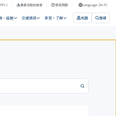
9°F
需要協助的旅客
常見問題
Language: ZH-TC
務、設施
交通資訊
享受・了解
地圖
搜尋