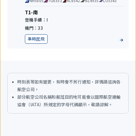
NH5805
TG6353
AC6542
NZ4935
LO5343
公
碼
司
共
航
T1-南
享
站
登機手續：
I
航
樓
班
機門：
33
準時起飛
地
位
時刻表等如有變更，有時會不另行通知，詳情請谘詢各
航空公司。
部分航空公司名稱和航班目的地可能會以國際航空運輸
協會（IATA）所規定的字母代碼顯示，敬請諒解。