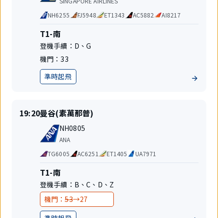
SINGAPORE AIRLINES
號
空
代
NH6255
FJ5948
ET1343
AC5882
AI8217
公
碼
司
共
航
T1-南
享
站
登機手續：
D
、
G
航
樓
班
機門：
33
準時起飛
地
位
準
目
19:20
曼谷(素萬那普)
時
的
航
起
地
NH0805
班
飛
航
ANA
號
空
代
TG6005
AC6251
ET1405
UA7971
公
碼
司
共
航
T1-南
享
站
登機手續：
B
、
C
、
D
、
Z
航
樓
班
變
變
機門：
53
→
27
更
更