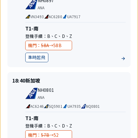
起
地
NH0897
班
飛
航
ANA
號
空
代
VN3493
AC6280
UA7917
公
碼
司
共
航
T1-南
享
站
登機手續：
B
、
C
、
D
、
Z
航
樓
班
變
變
機門：
58A
→
58B
更
更
準時起飛
地
前
後
位
準
目
18:40
新加坡
時
的
航
起
地
NH0801
班
飛
航
ANA
號
空
代
AC6246
SQ5901
UA7935
NQ0801
公
碼
司
共
航
T1-南
享
站
登機手續：
B
、
C
、
D
、
Z
航
樓
班
變
變
機門：
57B
→
52