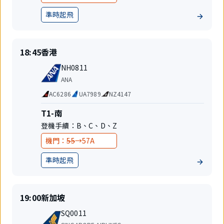
更
更
準時起飛
地
前
後
位
準
目
18:45
香港
時
的
航
起
地
NH0811
班
飛
航
ANA
號
空
代
AC6286
UA7989
NZ4147
公
碼
司
共
航
T1-南
享
站
登機手續：
B
、
C
、
D
、
Z
航
樓
班
變
變
機門：
55
→
57A
更
更
準時起飛
地
前
後
位
準
目
19:00
新加坡
時
的
航
起
地
SQ0011
班
飛
航