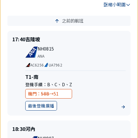
縮小範圍
之前的航班
搜
尋
結
準
目
17:40
吉隆坡
果
時
的
航
起
地
NH0815
班
飛
航
ANA
號
空
代
AC6256
UA7962
公
碼
司
共
航
T1-南
享
站
登機手續：
B
、
C
、
D
、
Z
航
樓
班
變
變
機門：
58B
→
51
更
更
最後登機廣播
地
前
後
位
準
目
18:30
河內
時
的
航