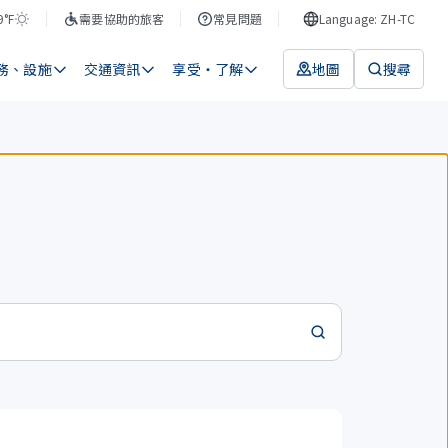
9°F
需要協助的旅客
常見問題
Language: ZH-TC
務、設施
交通資訊
享受・了解
地圖
搜尋