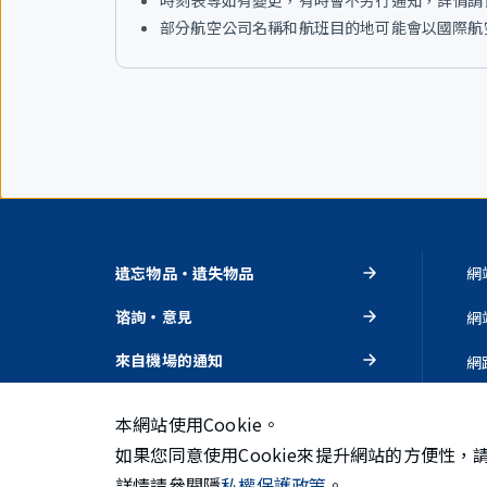
時刻表等如有變更，有時會不另行通知，詳情請
部分航空公司名稱和航班目的地可能會以國際航空
遺忘物品・遺失物品
網
谘詢・意見
網
來自機場的通知
網
活動・推薦
隱
本網站使用Cookie。
如果您同意使用Cookie來提升網站的方便性，
詳情請參閱隱
私權保護政策
。