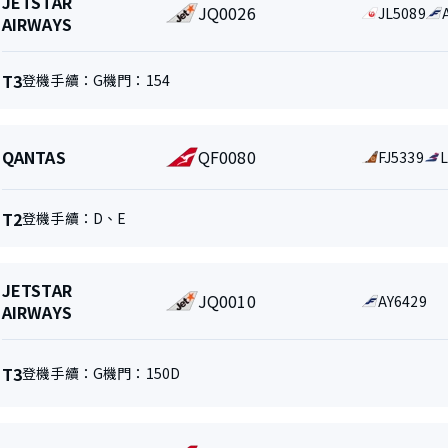
JETSTAR
JQ0026
代
JL5089
空
AIRWAYS
碼
公
共
司
享
和
航
T3
登機手續：
G
機門：
154
航
航
站
班
班
樓
號
航
QANTAS
QF0080
代
FJ5339
空
碼
公
共
司
享
航
T2
登機手續：
D
、
E
和
航
航
站
班
班
樓
號
航
JETSTAR
JQ0010
代
AY6429
空
AIRWAYS
碼
公
共
司
享
和
航
航
T3
登機手續：
G
機門：
150D
航
地
班
站
班
位
號
樓
航