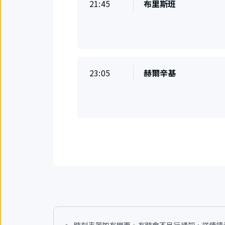
準
21:45
布里斯班
目
時
的
地
起
飛
準
23:05
赫爾辛基
目
時
的
地
起
飛