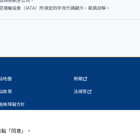
谘詢各航空公司。
運輸協會（IATA）所規定的字母代碼顯示，敬請諒解。
站地圖
新聞
站政策
法規等
路無障礙方針
私權保護政策
請點「同意」。