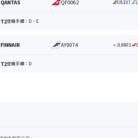
QANTAS
QF0062
代
FJ5337
L
空
碼
公
共
司
享
航
T2
登機手續：
D
、
E
和
航
航
站
班
班
樓
號
航
FINNAIR
AY0074
代
JL6801
空
碼
公
共
司
享
航
T2
登機手續：
D
和
航
航
站
班
班
樓
號