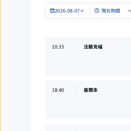
2026-08-07
搜
尋
結
準
10:35
法蘭克福
目
果
時
的
地
起
飛
準
18:40
墨爾本
目
時
的
地
起
飛