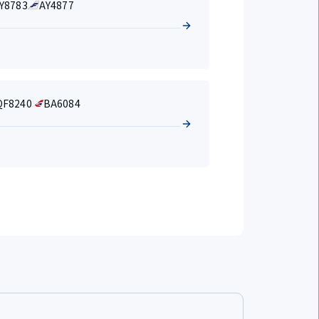
Y8783
AY4877
QF8240
BA6084