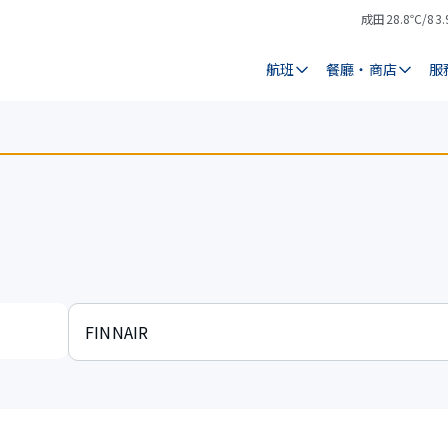
成田
28.8℃/83.
氣
天
溫
氣
航班
餐廳・商店
服