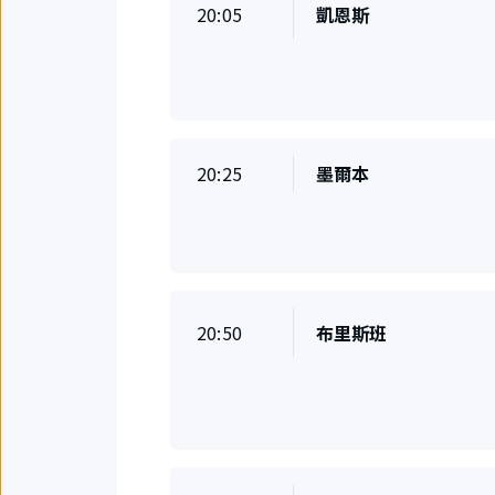
準
20:05
凱恩斯
目
時
的
地
起
飛
準
20:25
墨爾本
目
時
的
地
起
飛
準
20:50
布里斯班
目
時
的
地
起
飛