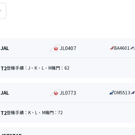
航
JAL
JL0407
代
BA4601
空
碼
公
共
司
享
和
航
T2
登機手續：
J
、
K
、
L
、
M
機門：
62
航
地
航
站
班
位
班
樓
號
航
JAL
JL0773
代
OM5513
空
碼
公
共
司
享
和
航
T2
登機手續：
K
、
L
、
M
機門：
72
航
地
航
站
班
位
班
樓
號
航