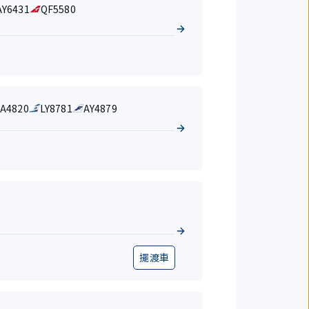
AY6431
QF5580
LA4820
LY8781
AY4879
擺渡車