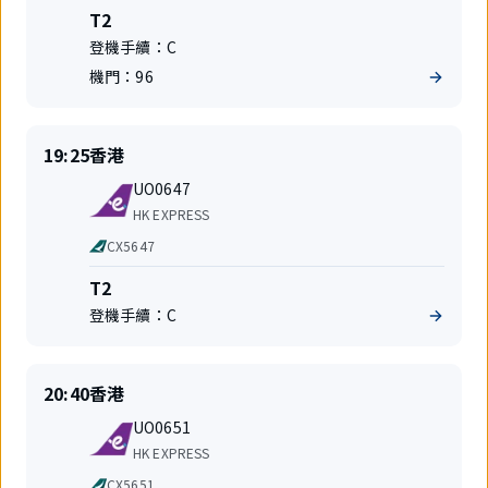
司
共
航
T2
享
站
登機手續：
C
航
樓
班
機門：
96
準
目
19:25
香港
時
的
航
起
地
UO0647
班
飛
航
HK EXPRESS
號
空
代
CX5647
公
碼
司
共
航
T2
享
站
登機手續：
C
航
樓
班
準
目
20:40
香港
時
的
航
起
地
UO0651
班
飛
航
HK EXPRESS
號
空
代
CX5651