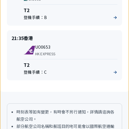
公
碼
司
共
航
T2
享
站
登機手續：
B
航
樓
班
準
目
21:35
香港
時
的
航
起
地
UO0653
班
飛
航
HK EXPRESS
號
空
公
航
T2
司
站
登機手續：
C
樓
時刻表等如有變更，有時會不另行通知，詳情請谘詢各
航空公司。
部分航空公司名稱和航班目的地可能會以國際航空運輸