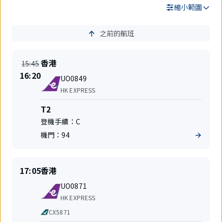
縮小範圍
之前的航班
搜
尋
結
準
目
香港
15:45
果
時
的
時
16:20
航
起
地
UO0849
間
班
飛
航
變
HK EXPRESS
號
空
更
公
航
T2
司
站
登機手續：
C
樓
機門：
94
準
目
17:05
香港
時
的
航
起
地
UO0871
班
飛
航
HK EXPRESS
號
空
代
CX5871
公
碼