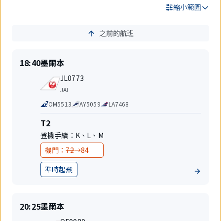
縮小範圍
之前的航班
搜
尋
結
準
目
18:40
墨爾本
果
時
的
航
起
地
JL0773
班
飛
航
JAL
號
空
代
OM5513
AY5059
LA7468
公
碼
司
共
航
T2
享
站
登機手續：
K
、
L
、
M
航
樓
班
變
變
機門：
72
→
84
更
更
準時起飛
地
前
後
位
準
目
20:25
墨爾本
時
的
航