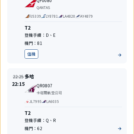
起
地
QF0080
班
飛
航
QANTAS
號
空
代
FJ5339
LY8781
LA4820
AY4879
公
碼
司
共
航
T2
享
站
登機手續：
D
、
E
航
樓
班
機門：
81
值機
地
位
準
目
多哈
22:25
時
的
時
22:15
航
起
地
QR0807
間
班
飛
航
變
卡塔爾航空公司
號
空
更
代
JL7995
LA6035
公
碼
司
共
航
T2
享
站
登機手續：
Q
、
R
航
樓
班
機門：
62