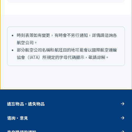
時刻表等如有變更，有時會不另行通知，詳情請谘詢各
航空公司。
部分航空公司名稱和航班目的地可能會以國際航空運輸
協會（IATA）所規定的字母代碼顯示，敬請諒解。
遺忘物品・遺失物品
谘詢・意見
來自機場的通知