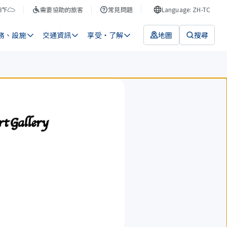
3°F
需要協助的旅客
常見問題
Language: ZH-TC
務、設施
交通資訊
享受・了解
地圖
搜尋