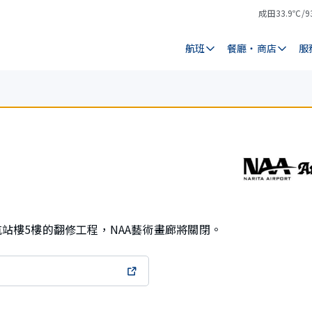
成田
33.9℃/9
氣
天
溫
氣
航班
餐廳・商店
服
1航站樓5樓的翻修工程，NAA藝術畫廊將關閉。