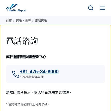
正
文
首頁
谘詢・意見
電話谘詢
電話谘詢
成田國際機場服務中心
+81 476-34-8000
* 24小時全年無休
請依照語音指示，輸入符合您需求的號碼。
* 谘詢時請務必撥打正確的號碼。