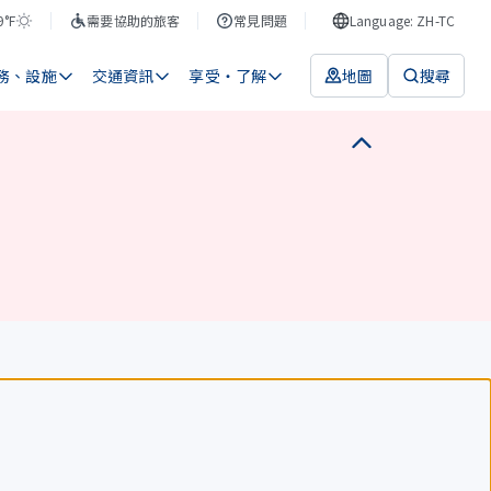
9°F
需要協助的旅客
常見問題
Language: ZH-TC
務、設施
交通資訊
享受・了解
地圖
搜尋