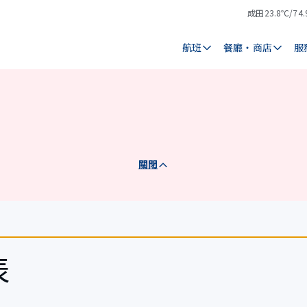
成田
23.8℃/74.
氣
天
溫
氣
航班
餐廳・商店
服
關閉
表