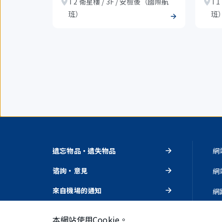
T2 衛星樓 / 3F / 安檢後（國際航
T1
班）
班
遺忘物品・遺失物品
網
谘詢・意見
網
來自機場的通知
網
活動・推薦
隱
本網站使用Cookie。