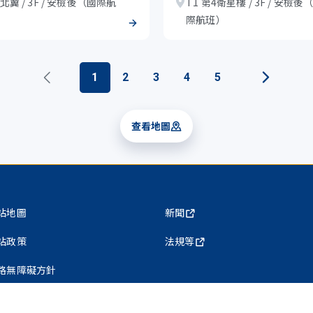
 北翼 / 3F / 安檢後（國際航
T1 第4衛星樓 / 3F / 安檢後
）
際航班）
1
2
3
4
5
查看地圖
站地圖
新聞
站政策
法規等
路無障礙方針
私權保護政策