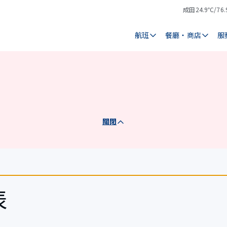
成田
24.9℃/76.
氣
天
溫
氣
航班
餐廳・商店
服
關閉
表