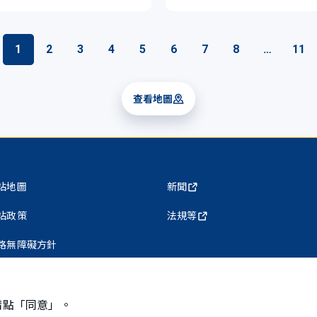
1
2
3
4
5
6
7
8
…
11
查看地圖
站地圖
新聞
站政策
法規等
路無障礙方針
私權保護政策
請點「同意」。