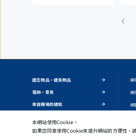
遺忘物品・遺失物品
網
谘詢・意見
網
來自機場的通知
網
活動・推薦
隱
本網站使用Cookie。
如果您同意使用Cookie來提升網站的方便性，