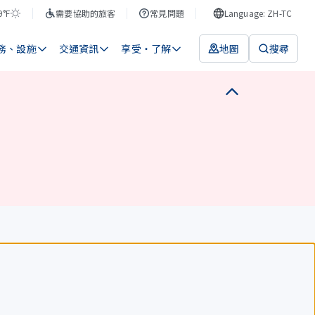
9°F
需要協助的旅客
常見問題
Language: ZH-TC
務、設施
交通資訊
享受・了解
地圖
搜尋