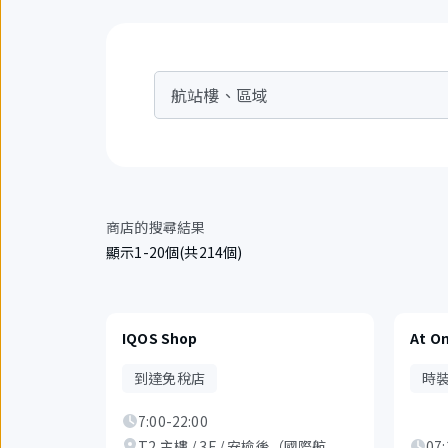
航站樓、區域
商店的搜尋結果
顯示1-20個(共214個)
IQOS Shop
At On
到達免稅店
時
7:00-22:00
T2 主樓 / 3F / 安檢後（國際航
07: