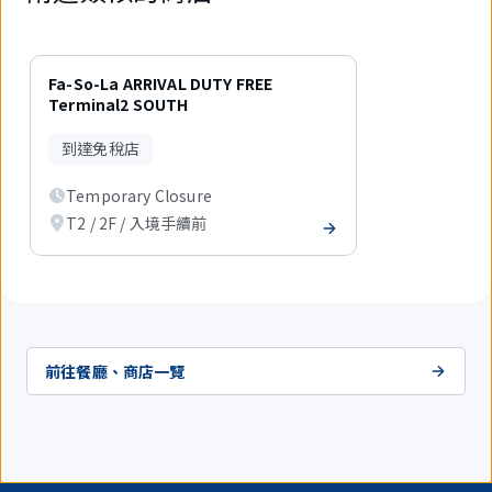
1
件
Fa-So-La ARRIVAL DUTY FREE
中
Terminal2 SOUTH
現
在
到達免稅店
顯
示
Temporary Closure
1
件。
T2 / 2F / 入境手續前
前往餐廳、商店一覽