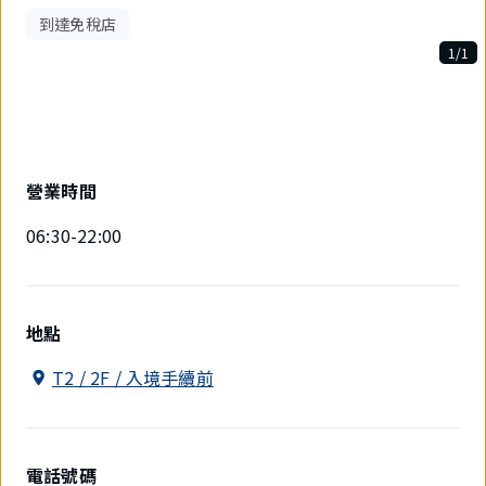
到達免稅店
1/1
1
件
中
現
在
顯
營業時間
示
1
06:30-22:00
件。
地點
T2 / 2F / 入境手續前
電話號碼