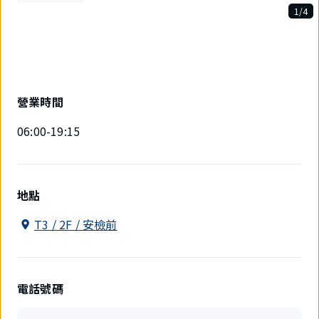
1/4
4
件
中
現
在
顯
營業時間
示
1
06:00-19:15
件。
地點
T3 / 2F / 安檢前
電話號碼