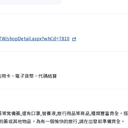
h-TW/shopDetail.aspx?whCd=7810
、信用卡、電子貨幣、代碼結算
藥等常備藥,還有口罩,營養液,旅行用品等商品,種類豐富齊全。
的藥或其他物品。為有一個愉快的旅行,請在出發前準備齊全。