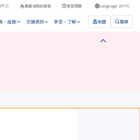
8°F
需要協助的旅客
常見問題
Language: ZH-TC
務、設施
交通資訊
享受・了解
地圖
搜尋