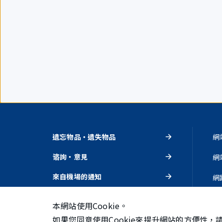
項。
遺忘物品・遺失物品
網
谘詢・意見
網
來自機場的通知
網
活動・推薦
隱
本網站使用Cookie。
如果您同意使用Cookie來提升網站的方便性，