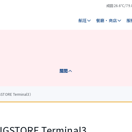
成田
26.6℃/79.
氣
天
溫
氣
航班
餐廳・商店
服
關閉
TORE Terminal3）
UGSTORE Terminal3