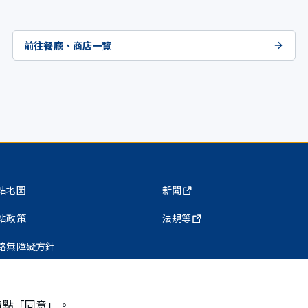
前往餐廳、商店一覽
站地圖
新聞
站政策
法規等
路無障礙方針
私權保護政策
請點「同意」。