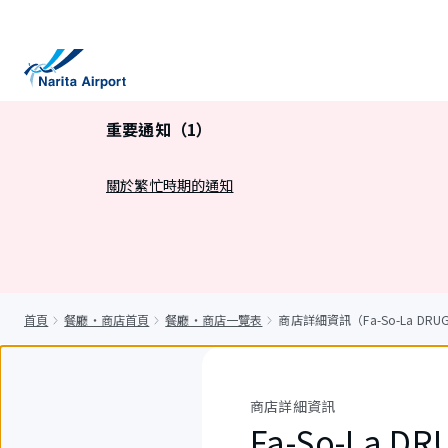
正
文
重要通知（1）
關於繁忙時期的通知
首頁
餐廳・商店首頁
餐廳・商店一覽表
商店詳細資訊（Fa-So-La DRUGS
商店詳細資訊
Fa-So-La DR