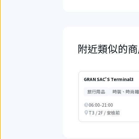
附近類似的商
1
項
GRAN SAC'S Terminal3
中
現
旅行用品
時裝、時尚雜
在
顯
06:00-21:00
示
從
T3 / 2F / 安檢前
1
項
到
3