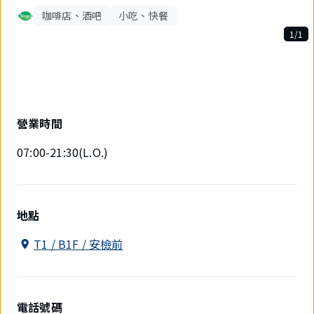
咖啡店、酒吧
小吃、快餐
1/1
1
件
中
現
在
顯
營業時間
示
1
07:00-21:30(L.O.)
件。
地點
T1 / B1F / 安檢前
電話號碼