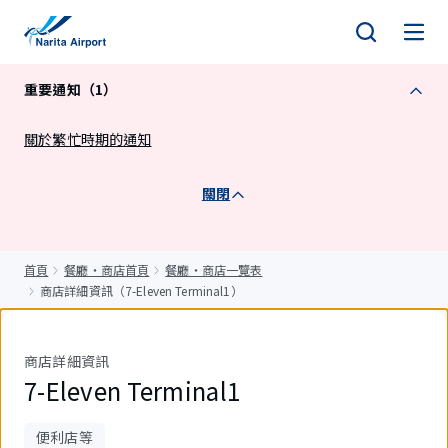
正
文
重要通知（1）
關於繁忙時期的通知
關閉
首頁
餐廳・商店首頁
餐廳・商店一覽表
商店詳細資訊（7-Eleven Terminal1）
商店詳細資訊
7-Eleven Terminal1
便利店等