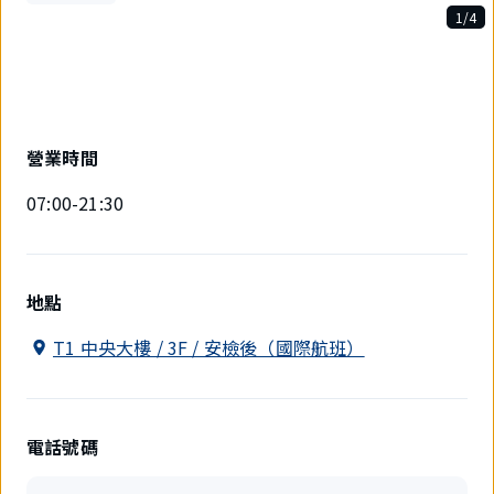
1/4
4
件
中
現
在
顯
營業時間
示
1
07:00-21:30
件。
地點
T1 中央大樓 / 3F / 安檢後（國際航班）
電話號碼