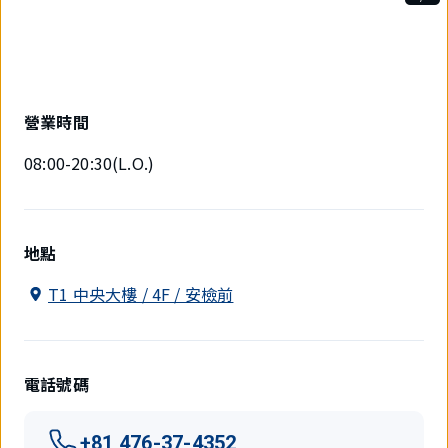
1
件
中
現
在
顯
營業時間
示
1
08:00-20:30(L.O.)
件。
地點
T1 中央大樓 / 4F / 安檢前
電話號碼
+81 476-37-4352