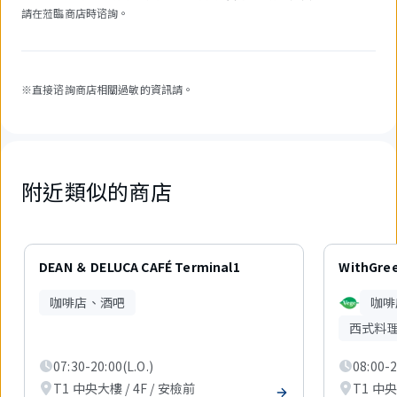
請在蒞臨商店時谘詢。
※直接谘詢商店相關過敏的資訊請。
附近類似的商店
4
件
DEAN ＆ DELUCA CAFÉ Terminal1
WithGre
中
現
咖啡店、酒吧
咖啡
在
顯
西式料
示
1
07:30-20:00(L.O.)
08:00-2
件。
T1 中央大樓 / 4F / 安檢前
T1 中央