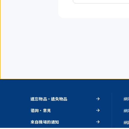
到
3
項。
遺忘物品・遺失物品
網
谘詢・意見
網
來自機場的通知
網