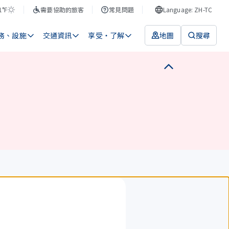
1°F
需要協助的旅客
常見問題
Language: ZH-TC
務、設施
交通資訊
享受・了解
地圖
搜尋