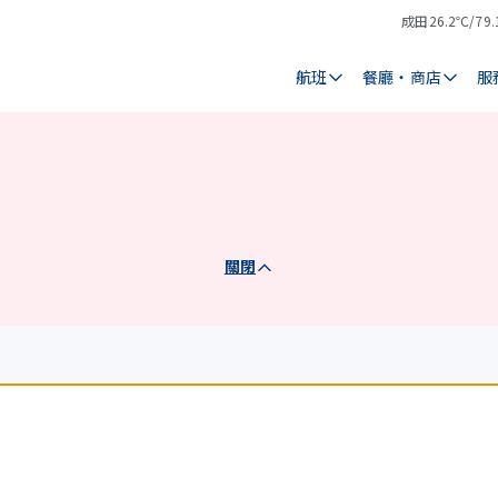
成田
26.2℃/79.
氣
天
溫
氣
航班
餐廳・商店
服
關閉