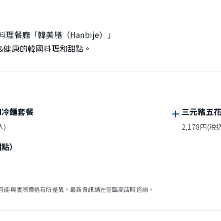
理餐廳「韓美膳（Hanbije）」
&健康的韓國料理和甜點。
和冷麵套餐
三元豬五
込)
2,178円(税
甜點）
可能與實際價格有所差異。最新資訊請在蒞臨商店時谘詢。