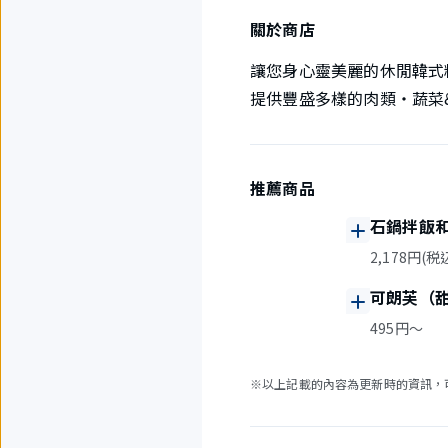
關於商店
讓您身心靈美麗的休閒韓式料
提供豐盛多樣的肉類・蔬菜
推薦商品
石鍋拌飯
2,178円(税
可朗芙（
495円〜
※以上記載的內容為更新時的資訊，