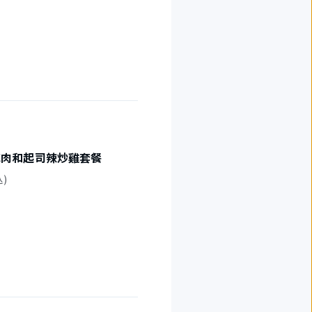
花肉和起司辣炒雞套餐
込)