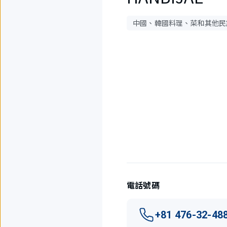
中國、韓國料理、菜和其他民
4
件
中
現
在
顯
示
1
件。
電話號碼
+81 476-32-48