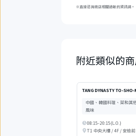
※直接谘詢商店相關過敏的資訊請。
附近類似的商
1
項
TANG DYNASTY TO-SHO-
中
現
中國、韓國料理、菜和其
在
風味
顯
示
從
08:15-20:15(L.O.)
1
T1 中央大樓 / 4F / 安檢前
項