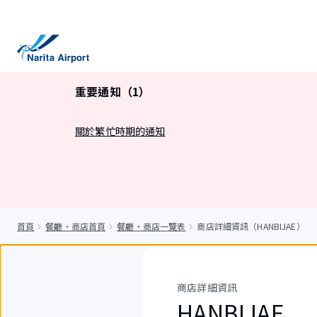
正
文
重要通知（1）
關於繁忙時期的通知
首頁
餐廳・商店首頁
餐廳・商店一覽表
商店詳細資訊（HANBIJAE）
商店詳細資訊
HANBIJAE