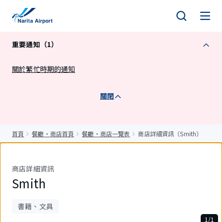
正
文
重要通知（1）
關於繁忙時期的通知
關閉
首頁
餐廳・商店首頁
餐廳・商店一覽表
商店詳細資訊（Smith）
商店詳細資訊
Smith
書籍、文具
1/1