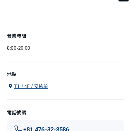
1
件
中
現
在
顯
營業時間
示
1
8:00-20:00
件。
地點
T1 / 4F / 安檢前
電話號碼
+81 476-32-8586