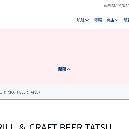
成田
28.1℃/82.
氣
天
溫
氣
航班
餐廳・商店
服
關閉
＆ CRAFT BEER TATSU）
ILL ＆ CRAFT BEER TATSU