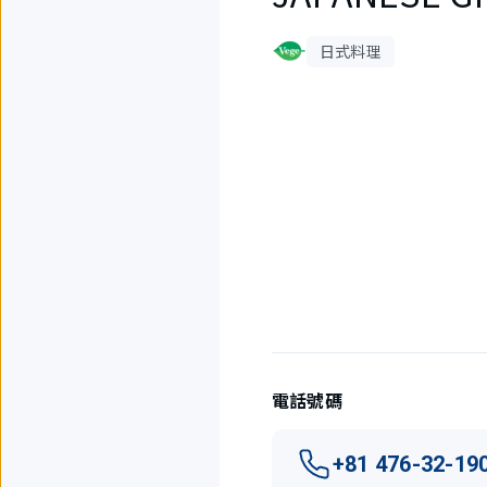
日式料理
4
件
中
現
在
顯
示
1
件。
電話號碼
+81 476-32-19