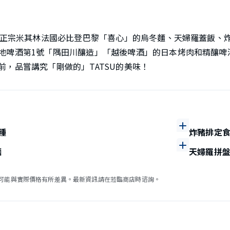
借鑒正宗米其林法國必比登巴黎「喜心」的烏冬麵、天婦羅蓋飯、
地啤酒第1號「隅田川釀造」「越後啤酒」的日本烤肉和精釀啤
前，品嘗講究「剛做的」TATSU的美味！
種
炸豬排定
麵
天婦羅拼
可能與實際價格有所差異。最新資訊請在蒞臨商店時谘詢。