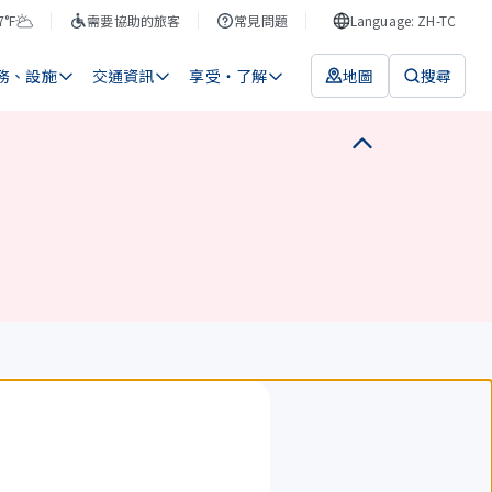
7°F
需要協助的旅客
常見問題
Language: ZH-TC
務、設施
交通資訊
享受・了解
地圖
搜尋