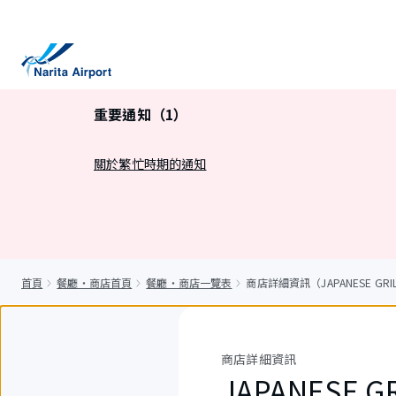
正
文
重要通知（1）
關於繁忙時期的通知
首頁
餐廳・商店首頁
餐廳・商店一覽表
商店詳細資訊（JAPANESE GRILL 
商店詳細資訊
JAPANESE GR