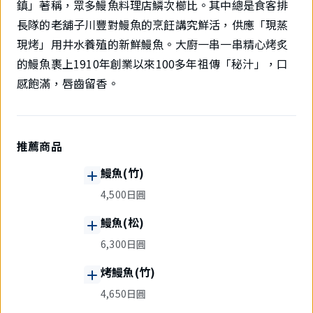
鎮」著稱，眾多鰻魚料理店鱗次櫛比。其中總是食客排
長隊的老舖子川豐對鰻魚的烹飪講究鮮活，供應「現蒸
現烤」用井水養殖的新鮮鰻魚。大廚一串一串精心烤炙
的鰻魚裹上1910年創業以來100多年祖傳「秘汁」，口
感飽滿，唇齒留香。
推薦商品
鰻魚(竹)
4,500日圓
鰻魚(松)
6,300日圓
烤鰻魚(竹)
4,650日圓