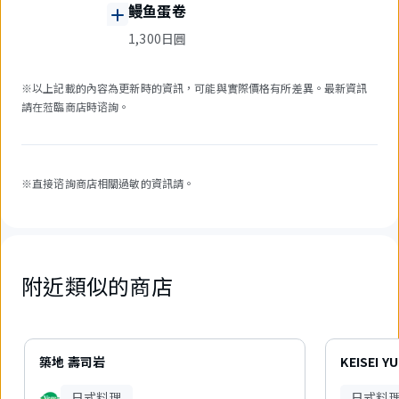
鳗鱼蛋卷
1,300日圓
※以上記載的內容為更新時的資訊，可能與實際價格有所差異。最新資訊
請在蒞臨商店時谘詢。
※直接谘詢商店相關過敏的資訊請。
附近類似的商店
6
件
築地 壽司岩
KEISEI Y
中
現
日式料理
日式料