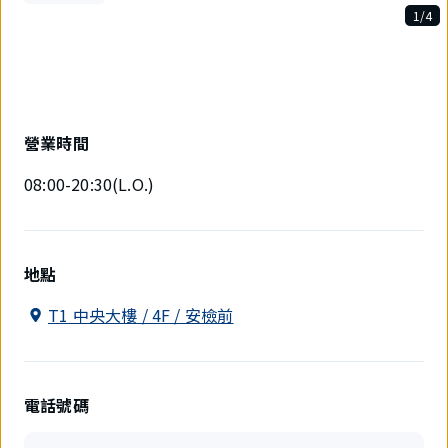
1/4
4
件
中
現
在
顯
營業時間
示
1
08:00-20:30(L.O.)
件。
地點
T1 中央大樓 / 4F / 安檢前
電話號碼