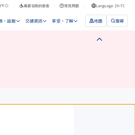
9°F
需要協助的旅客
常見問題
Language: ZH-TC
務、設施
交通資訊
享受・了解
地圖
搜尋