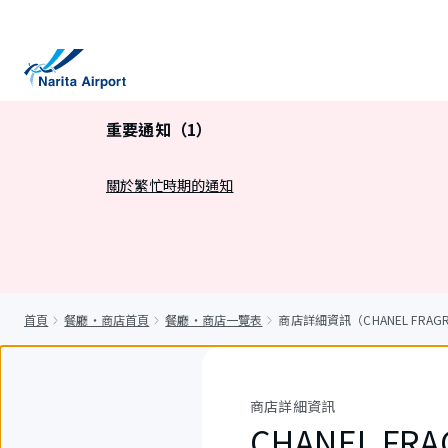
正
文
重要通知（1）
關於繁忙時期的通知
首頁
餐廳・商店首頁
餐廳・商店一覽表
商店詳細資訊（CHANEL FRAGRAN
商店詳細資訊
CHANEL FRA