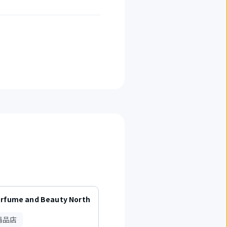
erfume and Beauty North
BOTTEGA VENETA
精品店
名牌精品店