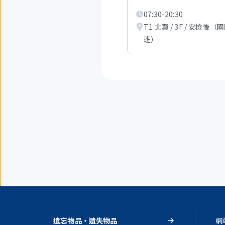
顯
07:30-20:30
示
從
T1 北翼 / 3F / 安檢後（
1
班）
項
到
3
項。
遺忘物品・遺失物品
網