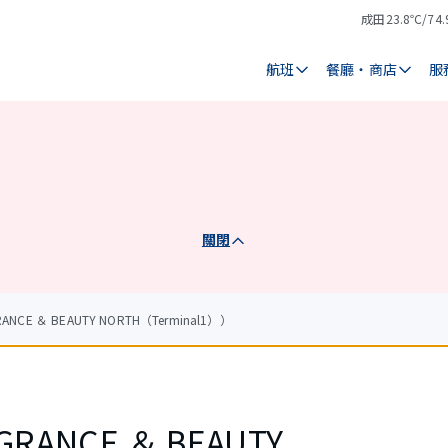
成田
23.8℃/74.
氣
天
溫
氣
航班
餐廳・商店
服
關閉
CE ＆ BEAUTY NORTH（Terminal1））
GRANCE ＆ BEAUTY