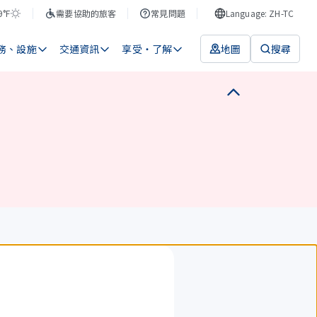
9°F
需要協助的旅客
常見問題
Language: ZH-TC
務、設施
交通資訊
享受・了解
地圖
搜尋