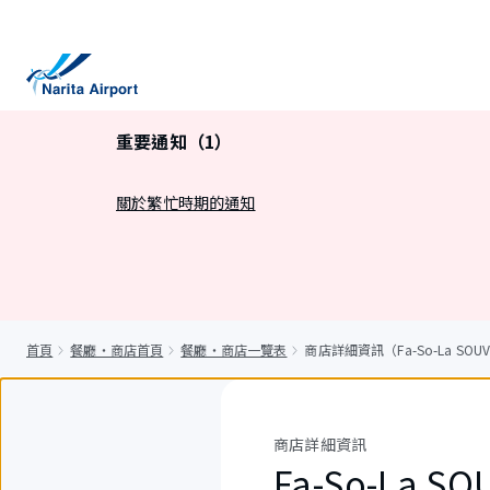
正
文
重要通知（1）
關於繁忙時期的通知
首頁
餐廳・商店首頁
餐廳・商店一覽表
商店詳細資訊（Fa-So-La SOUVE
商店詳細資訊
Fa-So-La SO