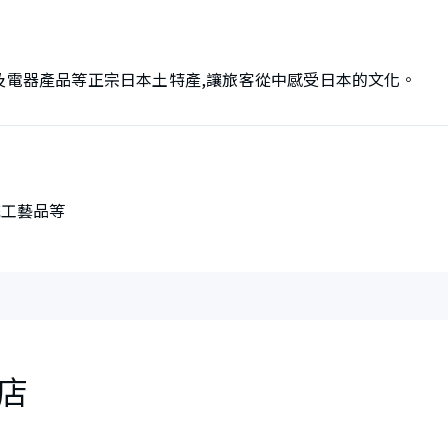
以及電器產品等正宗日本土特產,讓旅客從中感受日本的文化。
統工藝品等
店