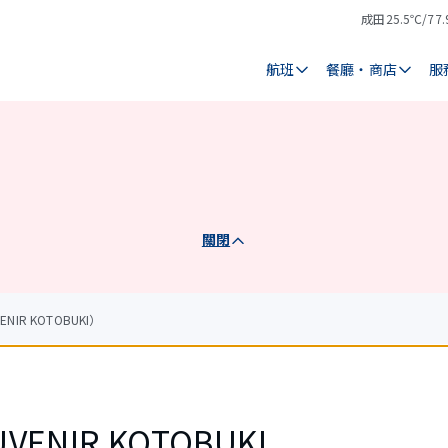
成田
25.5℃/77.
氣
天
溫
氣
航班
餐廳・商店
服
關閉
NIR KOTOBUKI）
UVENIR KOTOBUKI