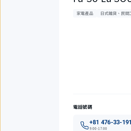
家電產品
日式雜貨、民間
4
件
中
現
在
顯
示
1
件。
電話號碼
+81 476-33-19
9:00-17:00