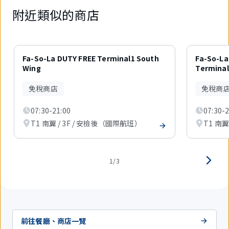
附近類似的商店
3
件
Fa-So-La DUTY FREE Terminal1 South
Fa-So-La
中
Wing
Terminal
現
在
免稅商店
免稅商
顯
示
07:30-21:00
07:30-2
1
件。
T1 南翼 / 3F / 安檢後（國際航班）
T1 南翼
1/3
前往餐廳、商店一覽