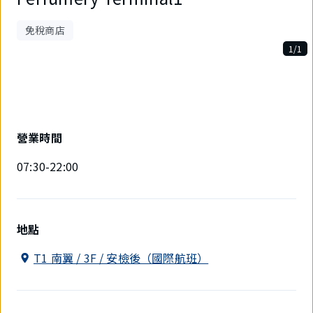
免稅商店
1/1
1
件
中
現
在
顯
營業時間
示
1
07:30-22:00
件。
地點
T1 南翼 / 3F / 安檢後（國際航班）