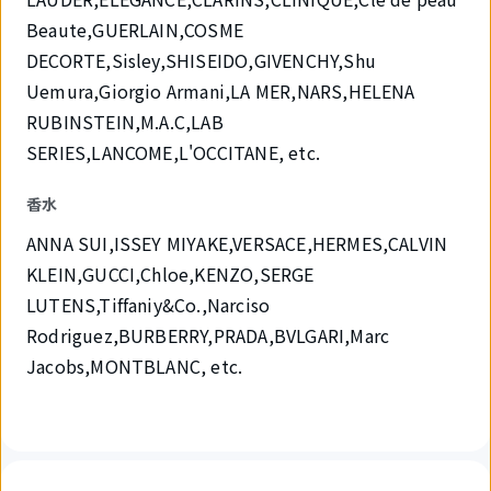
Beaute,GUERLAIN,COSME
DECORTE,Sisley,SHISEIDO,GIVENCHY,Shu
Uemura,Giorgio Armani,LA MER,NARS,HELENA
RUBINSTEIN,M.A.C,LAB
SERIES,LANCOME,L'OCCITANE, etc.
香水
ANNA SUI,ISSEY MIYAKE,VERSACE,HERMES,CALVIN
KLEIN,GUCCI,Chloe,KENZO,SERGE
LUTENS,Tiffaniy&Co.,Narciso
Rodriguez,BURBERRY,PRADA,BVLGARI,Marc
Jacobs,MONTBLANC, etc.