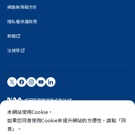
網路無障礙方針
隱私權保護政策
新聞
法規等
成田國際機場株式會社
成田國際機場由NAA營運。
本網站使用Cookie。
©NARITA INTERNATIONAL AIRPORT CORPORATION
如果您同意使用Cookie來提升網站的方便性，請點「同
意」。
SKYTRAX