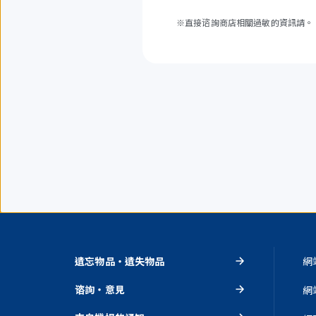
※直接谘詢商店相關過敏的資訊請。
遺忘物品・遺失物品
網
谘詢・意見
網