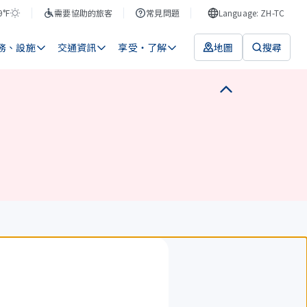
9°F
需要協助的旅客
常見問題
Language: ZH-TC
務、設施
交通資訊
享受・了解
地圖
搜尋