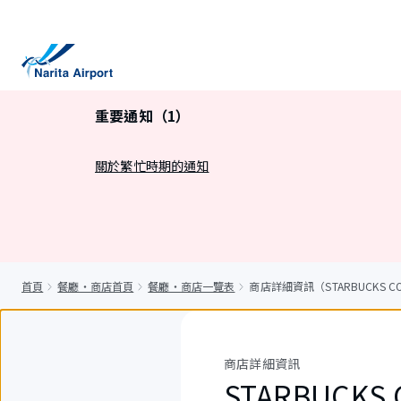
正
文
重要通知（1）
關於繁忙時期的通知
首頁
餐廳・商店首頁
餐廳・商店一覽表
商店詳細資訊（STARBUCKS COFF
商店詳細資訊
STARBUCKS 