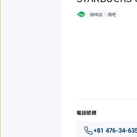
咖啡店、酒吧
1
件
中
現
在
顯
示
1
件。
電話號碼
+81 476-34-63