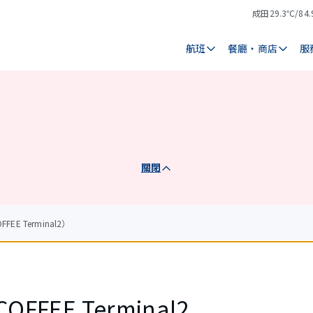
成田
29.3℃/84.
氣
天
溫
氣
航班
餐廳・商店
服
關閉
EE Terminal2）
COFFEE Terminal2