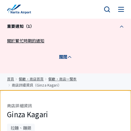
正
文
重要通知（1）
關於繁忙時期的通知
關閉
首頁
餐廳・商店首頁
餐廳・商店一覽表
商店詳細資訊（Ginza Kagari）
商店詳細資訊
Ginza Kagari
拉麵、麵類