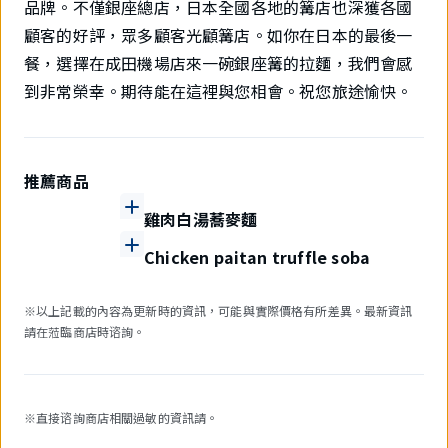
品牌。不僅銀座總店，日本全國各地的篝店也深獲各國
顧客的好評，眾多顧客光顧篝店。如你在日本的最後一
餐，選擇在成田機場店來一碗銀座篝的拉麵，我們會感
到非常榮幸。期待能在這裡與您相會。祝您旅途愉快。
推薦商品
雞肉白湯蕎麥麵
Chicken paitan truffle soba
※以上記載的內容為更新時的資訊，可能與實際價格有所差異。最新資訊
請在蒞臨商店時谘詢。
※直接谘詢商店相關過敏的資訊請。