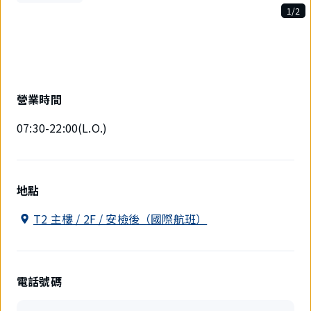
1/2
2
件
中
現
在
顯
營業時間
示
1
07:30-22:00(L.O.)
件。
地點
T2 主樓 / 2F / 安檢後（國際航班）
電話號碼