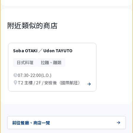
附近類似的商店
1
件
Soba OTAKI ／ Udon TAYUTO
中
現
日式料理
拉麵、麵類
在
顯
07:30-22:00(L.O.)
示
1
T2 主樓 / 2F / 安檢後（國際航班）
件。
前往餐廳、商店一覽