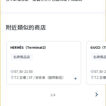
附近類似的商店
6
件
HERMÈS（Terminal2）
GUCCI（T
中
現
名牌精品店
名牌精
在
顯
示
07:30-21:00
07:30-2
1
件。
T2 主樓 / 3F / 安檢後（國際航班）
T2 主樓
1/6