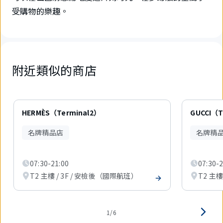
受購物的樂趣。
附近類似的商店
6
件
HERMÈS（Terminal2）
GUCCI（T
中
現
名牌精品店
名牌精
在
顯
示
07:30-21:00
07:30-2
1
件。
T2 主樓 / 3F / 安檢後（國際航班）
T2 主樓
1/6