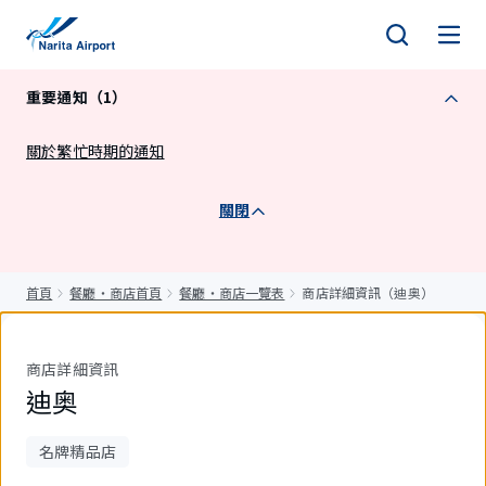
正
文
重要通知（1）
關於繁忙時期的通知
關閉
首頁
餐廳・商店首頁
餐廳・商店一覽表
商店詳細資訊（迪奥）
商店詳細資訊
迪奥
名牌精品店