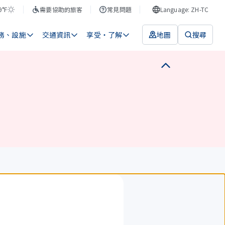
9°F
需要協助的旅客
常見問題
Language: ZH-TC
務、設施
交通資訊
享受・了解
地圖
搜尋