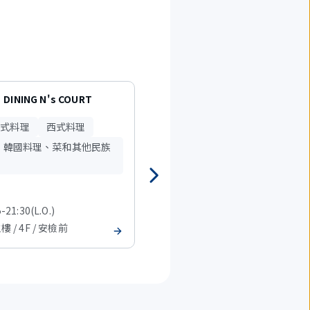
 DINING N's COURT
築地銀章魚HIGHBALL酒場
日式料理
西式料理
小吃、快餐
、韓國料理、菜和其他民族
-21:30(L.O.)
07:30-21:00(L.O.)
樓 / 4F / 安檢前
T2 主樓 / 4F / 安檢前