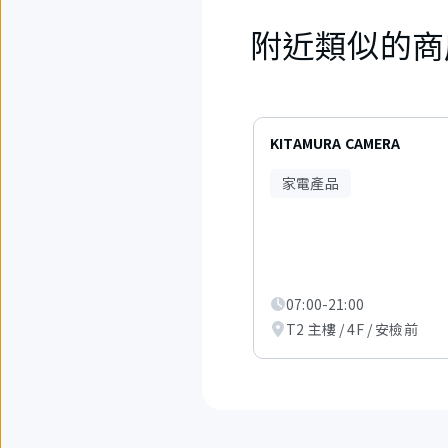
附近類似的商
6
項
KITAMURA CAMERA
中
現
家電產品
在
顯
示
從
1
項
到
07:00-21:00
3
T2 主樓 / 4F / 安檢前
項。