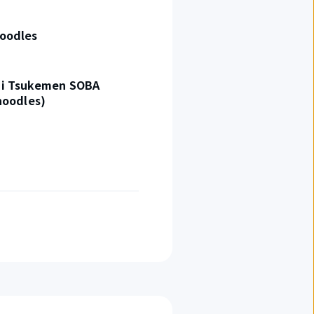
oodles
i Tsukemen SOBA
noodles)