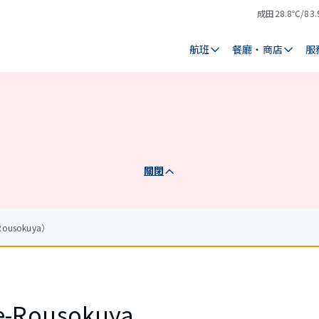
成田
28.8℃/83.
氣
天
溫
氣
航班
餐廳・商店
服
關閉
Rousokuya）
ve-Rousokuya