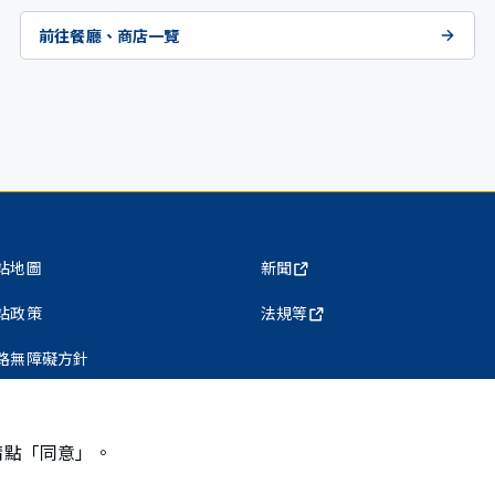
前往餐廳、商店一覽
站地圖
新聞
站政策
法規等
路無障礙方針
私權保護政策
請點「同意」。