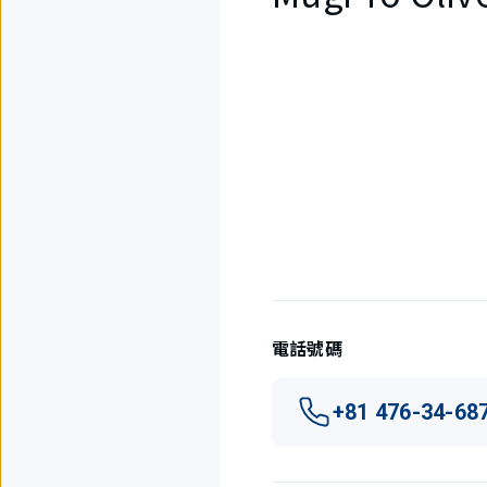
1
件
中
現
在
顯
示
1
件。
電話號碼
+81 476-34-68