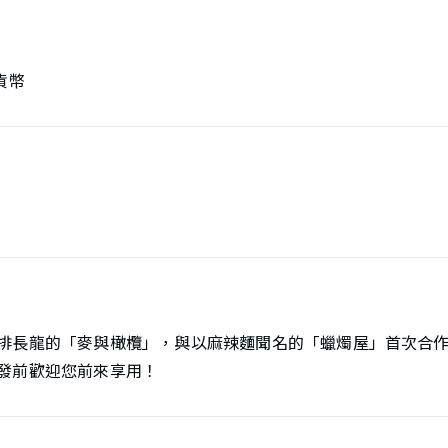
貨幣
排長龍的「麥與橄欖」，與以麻辣麵聞名的「蠟燭屋」首次合
發前歡迎您前來享用！