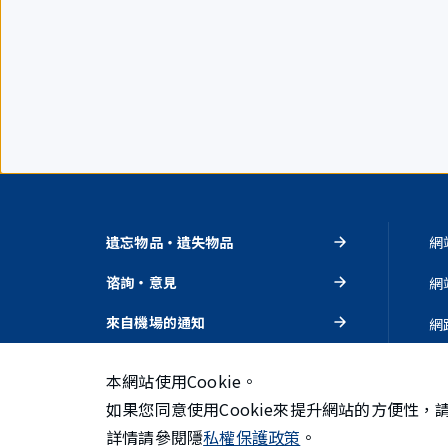
遺忘物品・遺失物品
網
谘詢・意見
網
來自機場的通知
網
活動・推薦
隱
本網站使用Cookie。
如果您同意使用Cookie來提升網站的方便性，
詳情請參閱隱
私權保護政策
。