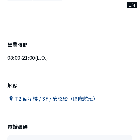
1/4
4
件
中
現
在
顯
營業時間
示
1
08:00-21:00(L.O.)
件。
地點
T2 衛星樓 / 3F / 安檢後（國際航班）
電話號碼