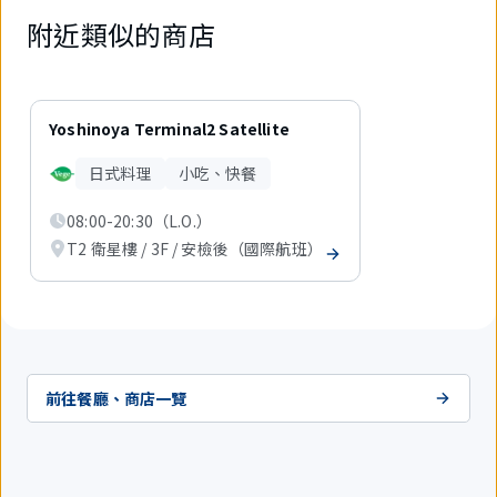
附近類似的商店
1
件
Yoshinoya Terminal2 Satellite
中
現
日式料理
小吃、快餐
在
顯
08:00-20:30（L.O.）
示
1
T2 衛星樓 / 3F / 安檢後（國際航班）
件。
前往餐廳、商店一覽