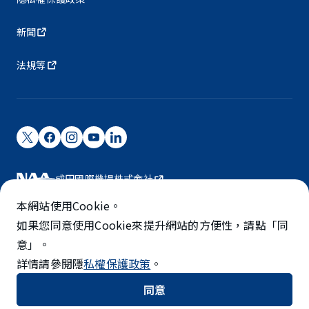
新聞
法規等
成田國際機場株式會社
成田國際機場由NAA營運。
本網站使用Cookie。
©NARITA INTERNATIONAL AIRPORT CORPORATION
如果您同意使用Cookie來提升網站的方便性，請點「同
意」。
SKYTRAX
詳情請參閱隱
私權保護政策
。
5-STAR AIRPORT
同意