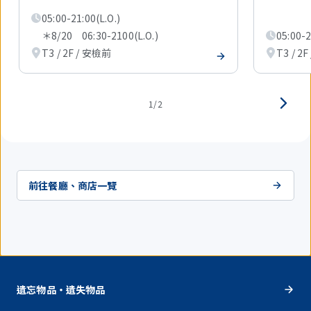
顯
05:00-21:00(L.O.)
示
1
＊8/20 06:30-2100(L.O.)
05:00-2
件。
T3 / 2F / 安檢前
T3 / 2
1/2
前往餐廳、商店一覽
遺忘物品・遺失物品