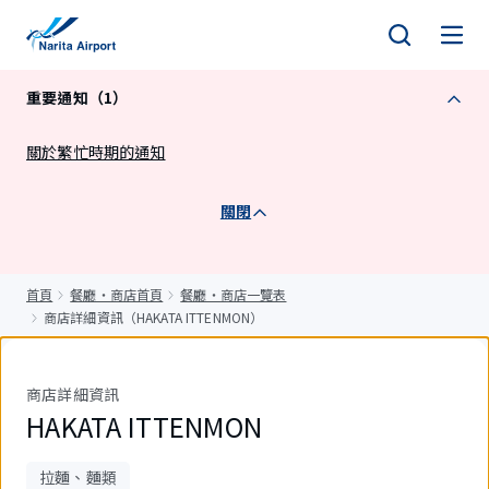
正
文
重要通知（1）
關於繁忙時期的通知
關閉
首頁
餐廳・商店首頁
餐廳・商店一覽表
商店詳細資訊（HAKATA ITTENMON）
商店詳細資訊
HAKATA ITTENMON
拉麵、麵類