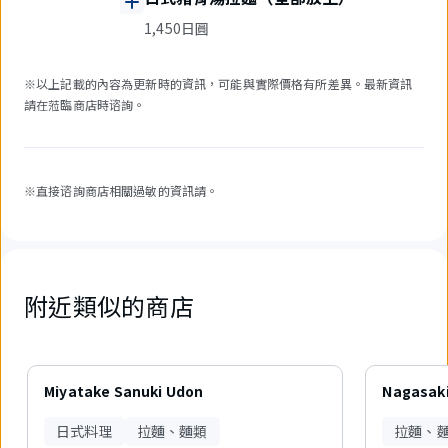
1,450日圓
※以上記載的內容為更新時的資訊，可能與實際價格有所差異。最新資訊
請在蒞臨商店時谘詢。
※直接谘詢商店相關過敏的資訊請。
附近類似的商店
2
件
Miyatake Sanuki Udon
Nagasaki
中
現
日式料理
拉麵、麵類
拉麵、
在