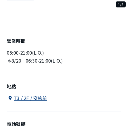
1/3
3
件
中
現
在
顯
營業時間
示
1
05:00-21:00(L.O.)
件。
＊8/20 06:30-21:00(L.O.)
地點
T3 / 2F / 安檢前
電話號碼