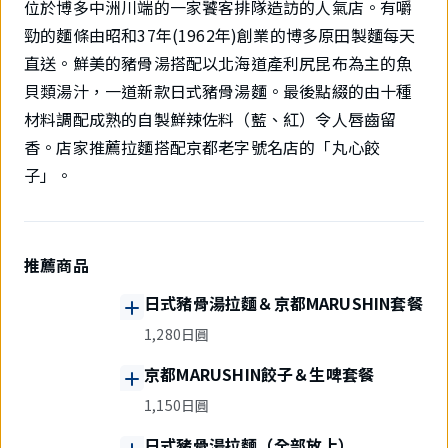
位於博多中洲川端的一家饕客排隊造訪的人氣店。有嚼
勁的麵條由昭和37年(1962年)創業的博多原田製麵每天
直送。鮮美的豬骨湯搭配以北海道產利尻昆布為主的魚
貝類湯汁，一道新款日式豬骨湯麵。最後點綴的由十種
材料調配成熟的自製鮮辣佐料（藍、紅）令人唇齒留
香。店家推薦拉麵搭配京都老字號名店的「丸心餃
子」。
推薦商品
日式豬骨湯拉麵＆京都MARUSHIN套餐
1,280日圓
京都MARUSHIN餃子＆生啤套餐
1,150日圓
日式豬骨湯拉麵（全部放上）