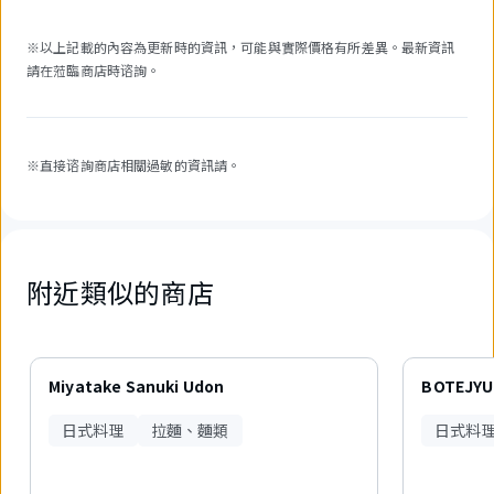
※以上記載的內容為更新時的資訊，可能與實際價格有所差異。最新資訊
請在蒞臨商店時谘詢。
※直接谘詢商店相關過敏的資訊請。
附近類似的商店
4
件
Miyatake Sanuki Udon
BOTEJYU
中
現
日式料理
拉麵、麵類
日式料
在
顯
示