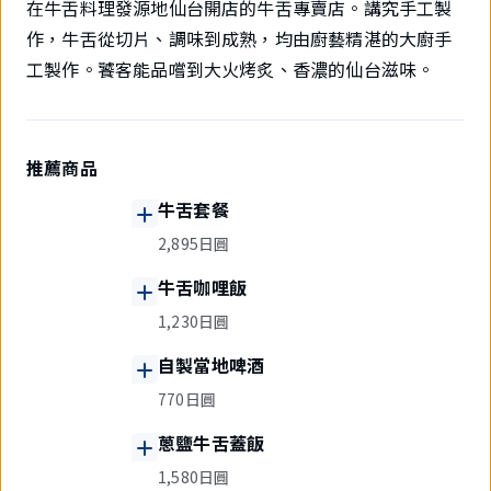
在牛舌料理發源地仙台開店的牛舌專賣店。講究手工製
作，牛舌從切片、調味到成熟，均由廚藝精湛的大廚手
工製作。饕客能品嚐到大火烤炙、香濃的仙台滋味。
推薦商品
牛舌套餐
2,895日圓
牛舌咖哩飯
1,230日圓
自製當地啤酒
770日圓
蔥鹽牛舌蓋飯
1,580日圓