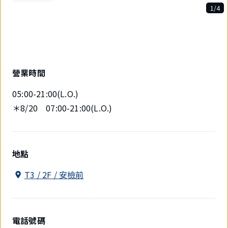
1/4
4
件
中
現
在
顯
營業時間
示
1
05:00-21:00(L.O.)
件。
＊8/20 07:00-21:00(L.O.)
地點
T3 / 2F / 安檢前
電話號碼