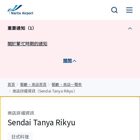
正
文
重要通知（1）
關於繁忙時期的通知
關閉
首頁
餐廳・商店首頁
餐廳・商店一覽表
商店詳細資訊（Sendai Tanya Rikyu）
商店詳細資訊
Sendai Tanya Rikyu
日式料理