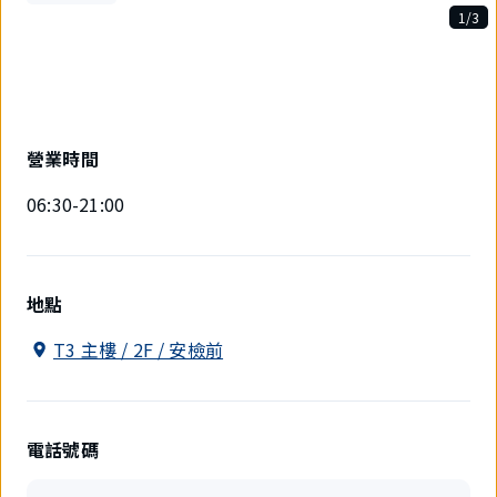
1/3
3
件
中
現
在
顯
營業時間
示
1
06:30-21:00
件。
地點
T3 主樓 / 2F / 安檢前
電話號碼