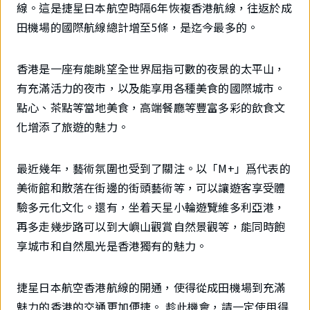
線。這是捷星日本航空時隔6年恢複香港航線，往返於成
田機場的國際航線總計增至5條，是迄今最多的。
香港是一座有能眺望全世界屈指可數的夜景的太平山，
有充滿活力的夜市，以及能享用各種美食的國際城市。
點心、茶點等當地美食，高端餐廳等豐富多彩的飲食文
化增添了旅遊的魅力。
最近幾年，藝術氛圍也受到了關注。以「M+」爲代表的
美術館和散落在街邊的街頭藝術等，可以讓遊客享受體
驗多元化文化。還有，坐着天星小輪遊覽維多利亞港，
再多走幾步路可以到大嶼山觀賞自然景觀等，能同時飽
享城市和自然風光是香港獨有的魅力。
捷星日本航空香港航線的開通，使得從成田機場到充滿
魅力的香港的交通更加便捷。 趁此機會，請一定使用得